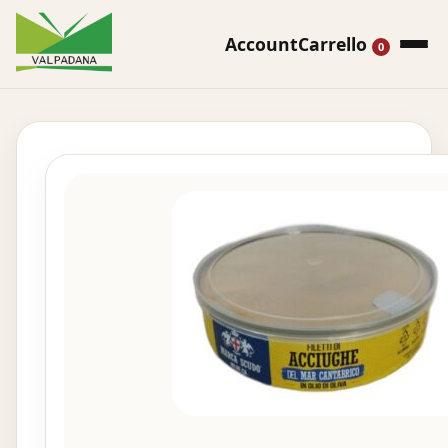
Account
Carrello
0