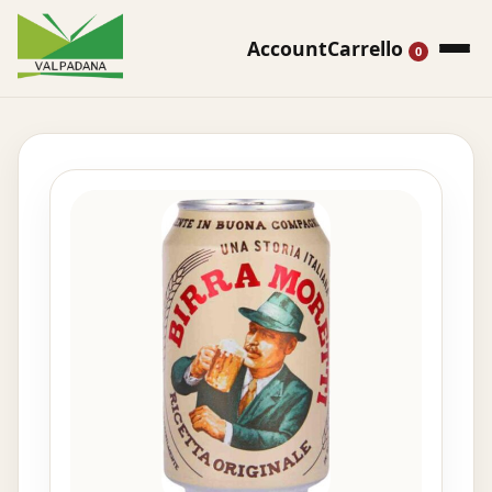
Account
Carrello
0