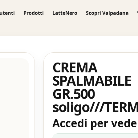
utenti
Prodotti
LatteNero
Scopri Valpadana
CREMA
SPALMABILE
GR.500
soligo///TER
Accedi per veder