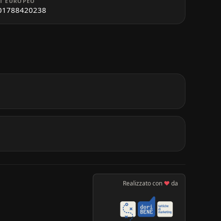
T EUROPEO
01788420238
Realizzato con
♥
da