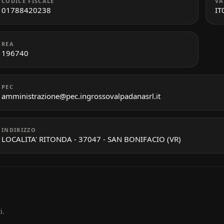
CODICE FISCALE
VA
01788420238
IT
REA
196740
PEC
amministrazione@pec.ingrossovalpadanasrl.it
INDIRIZZO
LOCALITA' RITONDA - 37047 - SAN BONIFACIO (VR)
i.