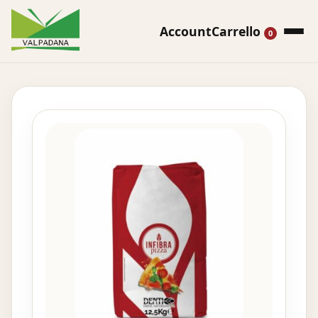
Account
Carrello
0