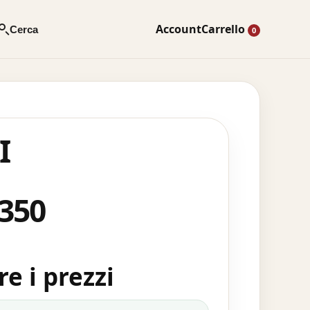
Account
Carrello
Cerca
0
I
350
e i prezzi