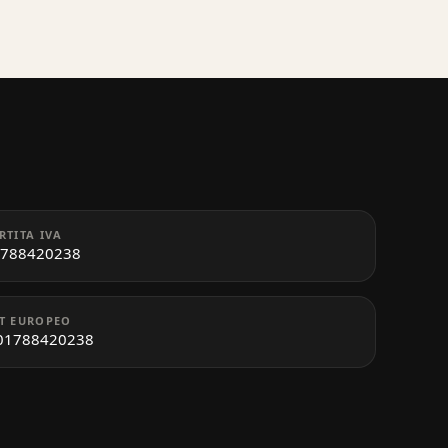
RTITA IVA
788420238
T EUROPEO
01788420238