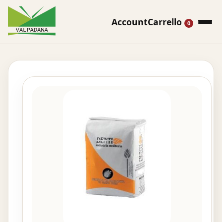
Account
Carrello
0