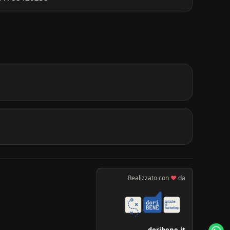
Realizzato con
♥
da
doribene.it