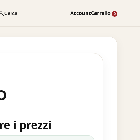
Account
Carrello
Cerca
0
O
e i prezzi