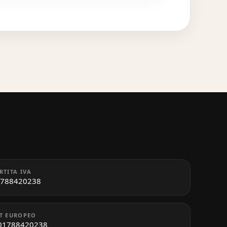
RTITA IVA
788420238
T EUROPEO
01788420238