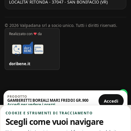
LOCALITA' RITONDA - 37047 - SAN BONIFACIO (VR)
© 2026 Valpadana srl a socio unico. Tutti i diritti riservati.
Realizzato con
♥
da
doribene.it
PRODOTTO
GAMBERETTI BOREALI MARI FREDDI GR.900
Accedi
Accedi per vedere i prezzi
COOKIE E STRUMENTI DI TRACCIAMENTO
Scegli come vuoi navigare
Home
Offerte
Carrello
Account
Categorie
Cerca