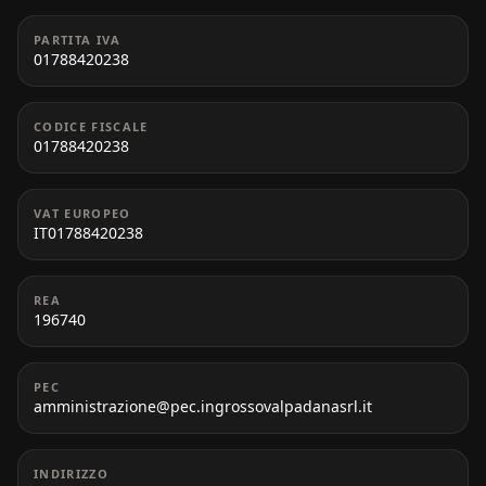
PARTITA IVA
01788420238
CODICE FISCALE
01788420238
VAT EUROPEO
IT01788420238
REA
196740
PEC
amministrazione@pec.ingrossovalpadanasrl.it
INDIRIZZO