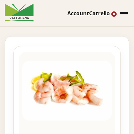
Account
Carrello
0