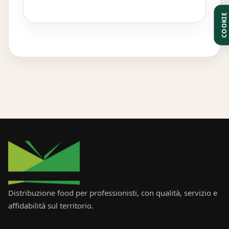
COOKIE
Distribuzione food per professionisti, con qualità, servizio e
affidabilità sul territorio.