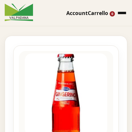
Account
Carrello
0