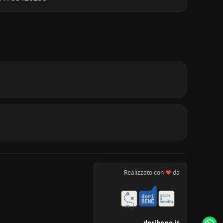
Realizzato con
♥
da
doribene.it