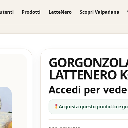
utenti
Prodotti
LatteNero
Scopri Valpadana
GORGONZOL
LATTENERO K
Accedi per veder
Acquista questo prodotto e g