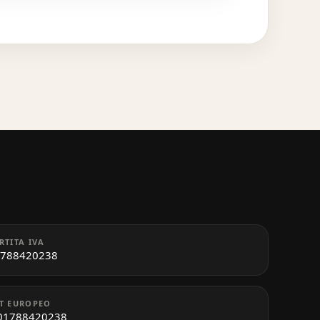
RTITA IVA
788420238
T EUROPEO
01788420238