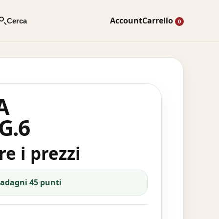
Account
Carrello
Cerca
0
A
G.6
e i prezzi
uadagni 45 punti