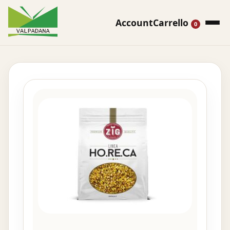
Account
Carrello
0