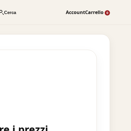
Account
Carrello
Cerca
0
e i prezzi