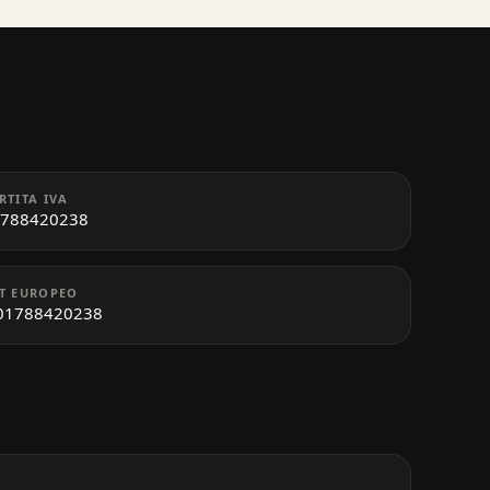
RTITA IVA
788420238
T EUROPEO
01788420238