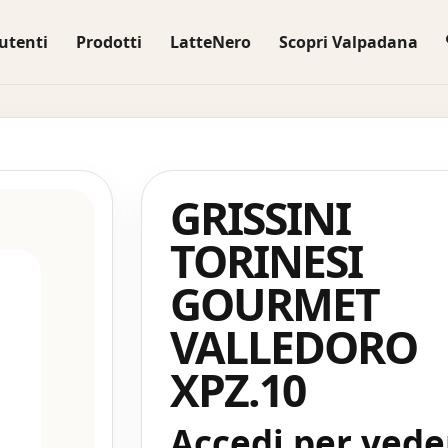
utenti
Prodotti
LatteNero
Scopri Valpadana
GRISSINI
TORINESI
GOURMET
VALLEDORO
XPZ.10
Accedi per veder