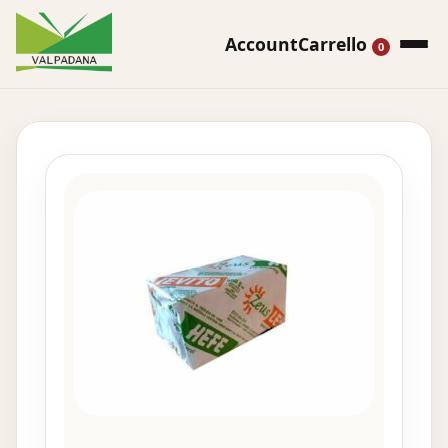
Account
Carrello
0