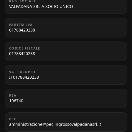
RAG. SOCIALE
VALPADANA SRL A SOCIO UNICO
PARTITA IVA
01788420238
CODICE FISCALE
01788420238
VAT EUROPEO
IT01788420238
REA
196740
PEC
amministrazione@pec.ingrossovalpadanasrl.it