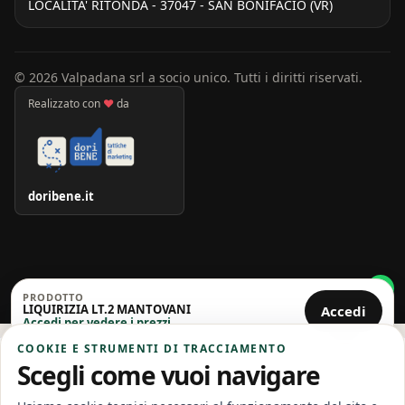
LOCALITA' RITONDA - 37047 - SAN BONIFACIO (VR)
© 2026 Valpadana srl a socio unico. Tutti i diritti riservati.
Realizzato con
♥
da
doribene.it
PRODOTTO
LIQUIRIZIA LT.2 MANTOVANI
Accedi
Accedi per vedere i prezzi
COOKIE E STRUMENTI DI TRACCIAMENTO
Scegli come vuoi navigare
Home
Offerte
Carrello
Account
Categorie
Cerca