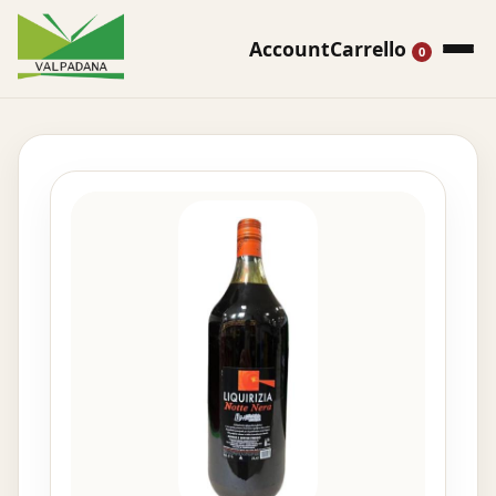
Account
Carrello
0