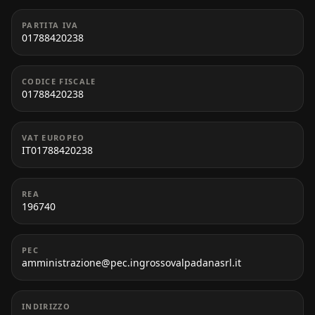
PARTITA IVA
01788420238
CODICE FISCALE
01788420238
VAT EUROPEO
IT01788420238
REA
196740
PEC
amministrazione@pec.ingrossovalpadanasrl.it
INDIRIZZO