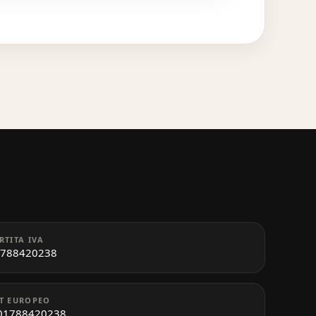
RTITA IVA
788420238
T EUROPEO
01788420238