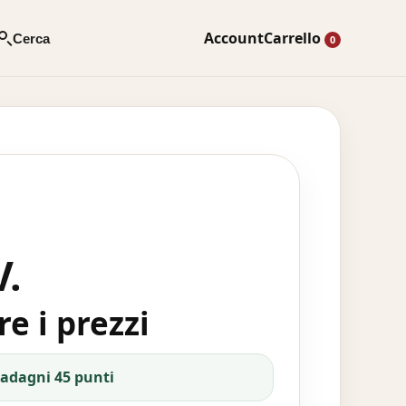
Account
Carrello
Cerca
0
V.
e i prezzi
uadagni 45 punti