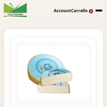
Account
Carrello
0