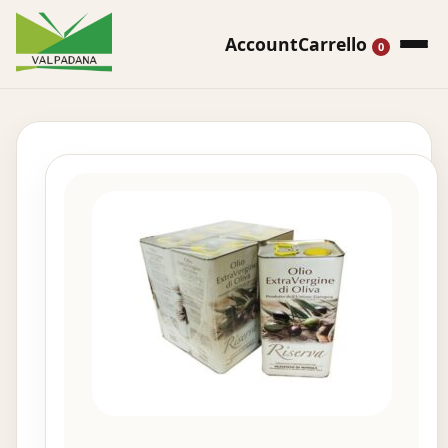
Account
Carrello
0