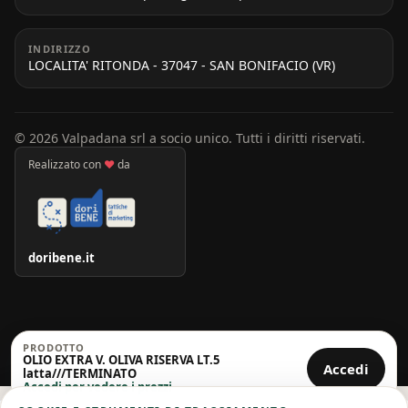
INDIRIZZO
LOCALITA' RITONDA - 37047 - SAN BONIFACIO (VR)
© 2026 Valpadana srl a socio unico. Tutti i diritti riservati.
Realizzato con
♥
da
doribene.it
PRODOTTO
OLIO EXTRA V. OLIVA RISERVA LT.5
Accedi
latta///TERMINATO
Accedi per vedere i prezzi