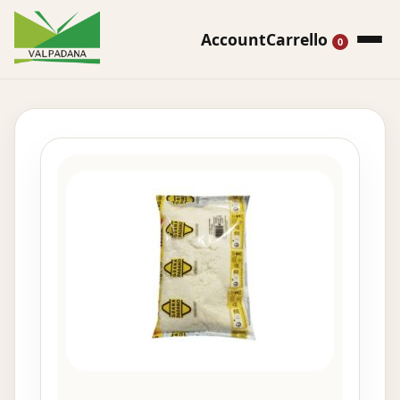
Account
Carrello
0