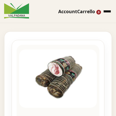
Account
Carrello
0