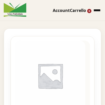
Account
Carrello
0