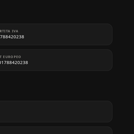
RTITA IVA
788420238
T EUROPEO
01788420238