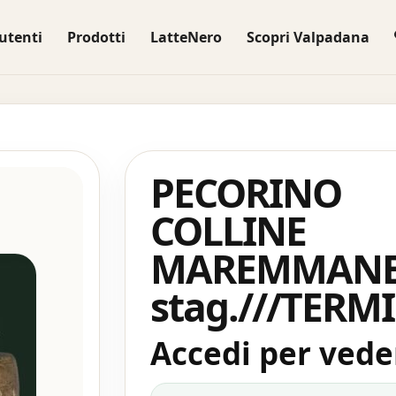
utenti
Prodotti
LatteNero
Scopri Valpadana
PECORINO
COLLINE
MAREMMAN
stag.///TERM
Accedi per veder