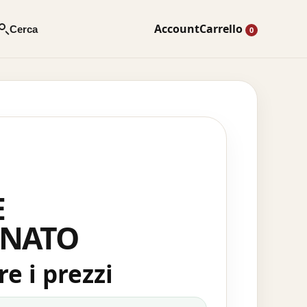
Account
Carrello
Cerca
0
E
INATO
e i prezzi