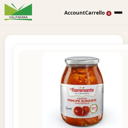
Account
Carrello
0