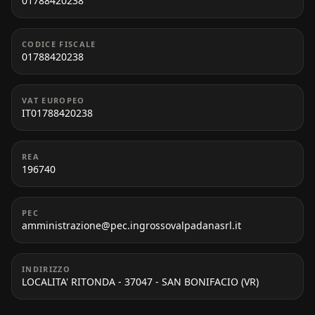
01788420238
CODICE FISCALE
01788420238
VAT EUROPEO
IT01788420238
REA
196740
PEC
amministrazione@pec.ingrossovalpadanasrl.it
INDIRIZZO
LOCALITA' RITONDA - 37047 - SAN BONIFACIO (VR)