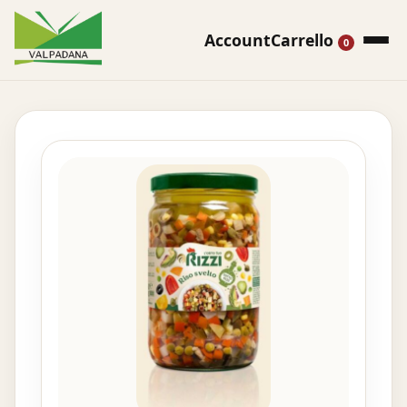
Account
Carrello
0