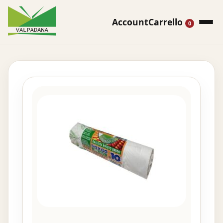
Account
Carrello
0