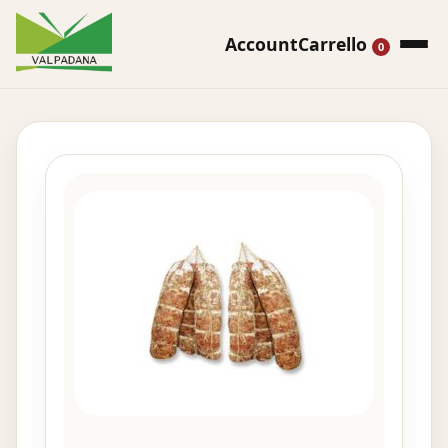
Account
Carrello
0