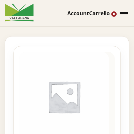
Account
Carrello
0