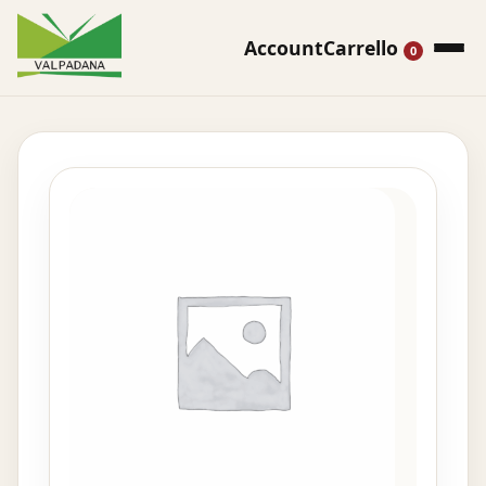
Account
Carrello
0