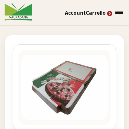
Account
Carrello
0