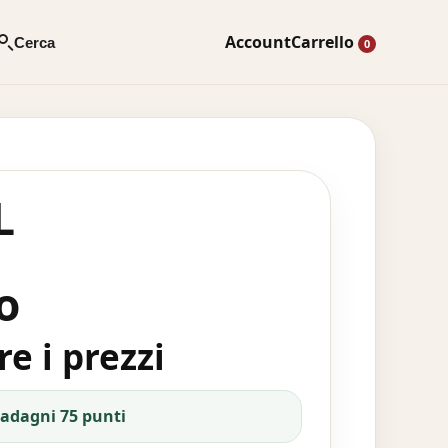
Account
Carrello
Cerca
0
L
o
e i prezzi
uadagni 75 punti