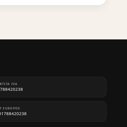
RTITA IVA
788420238
T EUROPEO
01788420238