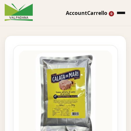
Account
Carrello
0