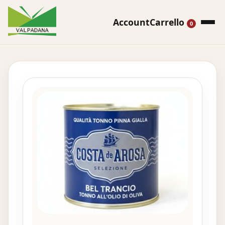
Account
Carrello
0