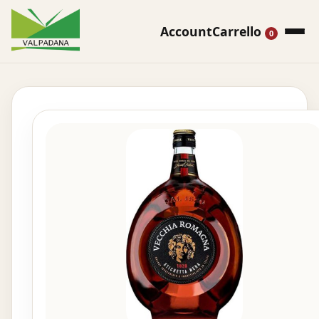
Account
Carrello
0