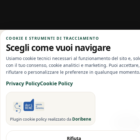
COOKIE E STRUMENTI DI TRACCIAMENTO
Scegli come vuoi navigare
Usiamo cookie tecnici necessari al funzionamento del sito e, sol
con il tuo consenso, cookie analitici e marketing. Puoi accettare,
rifiutare o personalizzare le preferenze in qualunque momento
Privacy Policy
Cookie Policy
PRODOTTO
Plugin cookie policy realizzato da
Doribene
VECCHIA ROMAGNA E.NERA CL.1,50///TERMINATA
Accedi
Accedi per vedere i prezzi
Rifiuta