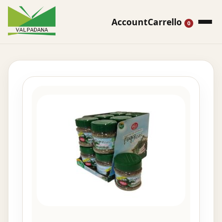
Account
Carrello
0