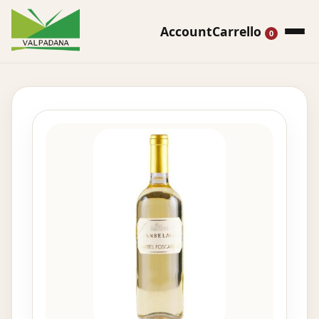
Account
Carrello
0