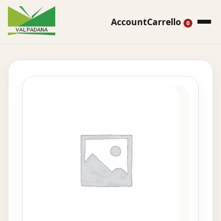
Account
Carrello
0