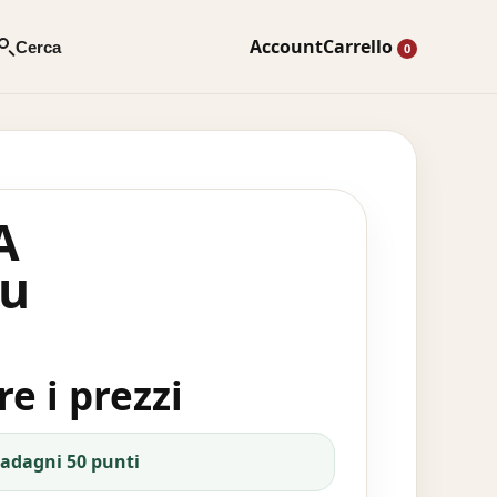
Account
Carrello
Cerca
0
A
su
e i prezzi
uadagni 50 punti