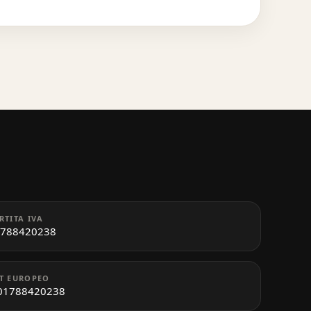
RTITA IVA
788420238
T EUROPEO
01788420238