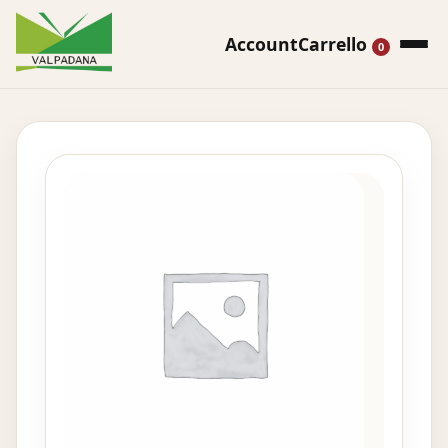
Account
Carrello
0