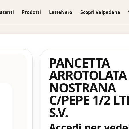
utenti
Prodotti
LatteNero
Scopri Valpadana
PANCETTA
ARROTOLATA
NOSTRANA
C/PEPE 1/2 L
S.V.
Accedi per veder