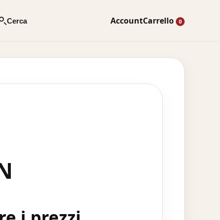
Account
Carrello
Cerca
0
TN
e i prezzi