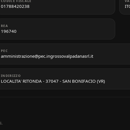
CODICE FISCALE
VA
01788420238
IT
REA
196740
PEC
amministrazione@pec.ingrossovalpadanasrl.it
INDIRIZZO
LOCALITA' RITONDA - 37047 - SAN BONIFACIO (VR)
i.