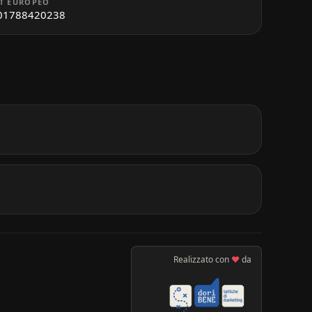
T EUROPEO
01788420238
Realizzato con
♥
da