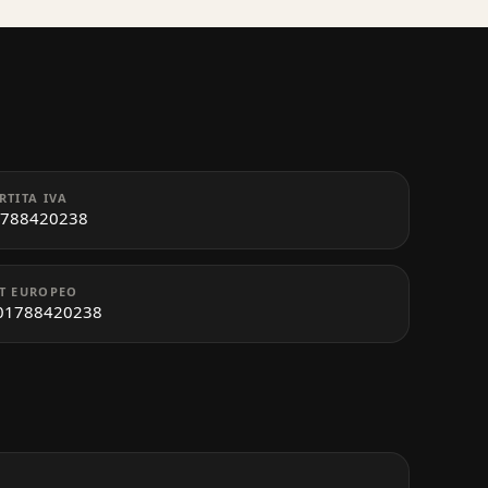
RTITA IVA
788420238
T EUROPEO
01788420238