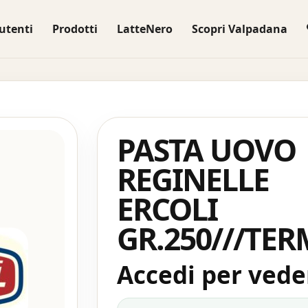
utenti
Prodotti
LatteNero
Scopri Valpadana
PASTA UOVO
REGINELLE
ERCOLI
GR.250///TE
Accedi per veder