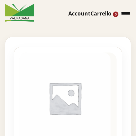
Account
Carrello
0