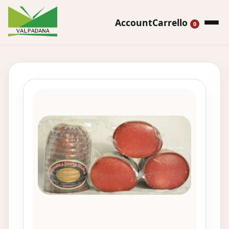
Account
Carrello
0