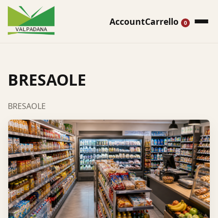
Account
Carrello
0
BRESAOLE
BRESAOLE
Cerca
prodotti