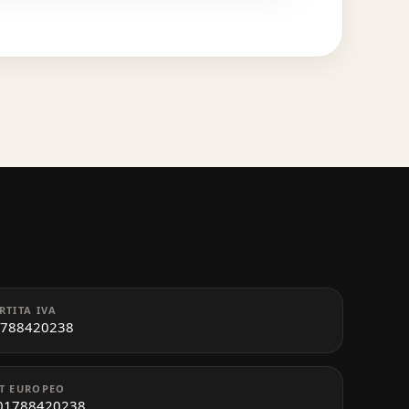
RTITA IVA
788420238
T EUROPEO
01788420238